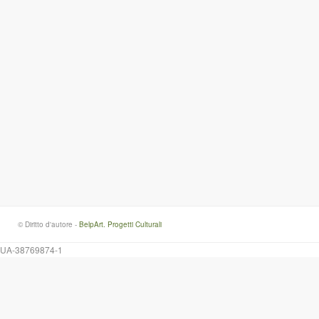
© Diritto d'autore -
BelpArt. Progetti Culturali
UA-38769874-1