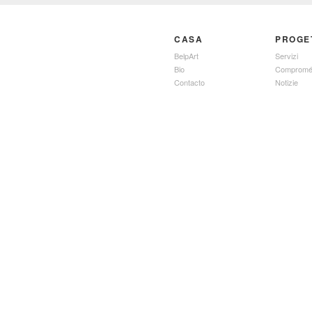
CASA
PROGE
BelpArt
Servizi
Bio
Compromé
Contacto
Notizie