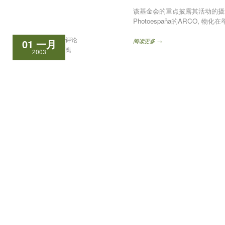
该基金会的重点披露其活动的摄影和
Photoespaña的ARCO, 
评论
01 一月
阅读更多 →
离
2003