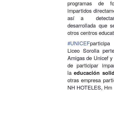
programas de fo
impartidos directa
así a detectar 
desarrollada que 
otros centros educat
‪#‎
UNICEF‬
particip
Liceo Sorolla per
Amigas de Unicef y p
de participar imp
la
educación soli
otras empresa par
NH HOTELES, Hm Ho