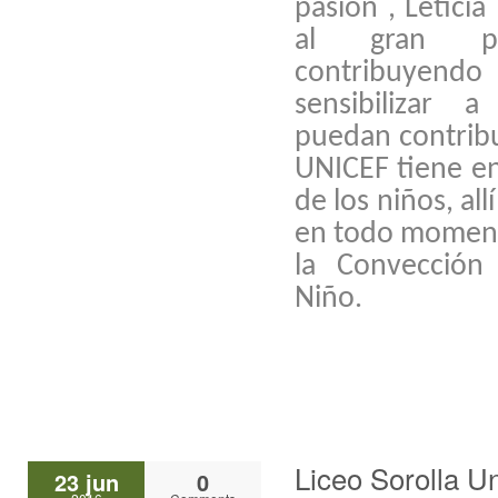
pasión , Letici
al gran pub
contribuyendo
sensibilizar 
puedan contribu
UNICEF tiene en
de los niños, al
en todo moment
la Convección
Niño.
Liceo Sorolla Un
23 jun
0