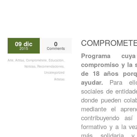
COMPROMET
09 dic
0
2015
Comments
Programa cuy
Arte
,
Artitas
,
Comprométete
,
Educación
,
compromiso y la s
Noticias
,
Recomendaciones
,
de 18 años porq
Uncategorized
Artistas
Para ello
ayudar.
sociales de entidad
donde pueden cola
mediante el apren
contribuyendo así
formativo y a la ve
más solidaria y