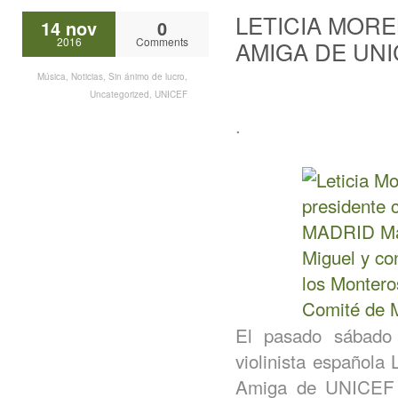
LETICIA MOR
14 nov
0
2016
Comments
AMIGA DE UNI
Música
,
Noticias
,
Sin ánimo de lucro
,
Uncategorized
,
UNICEF
.
El pasado sábado
violinista española
Amiga de UNICEF 