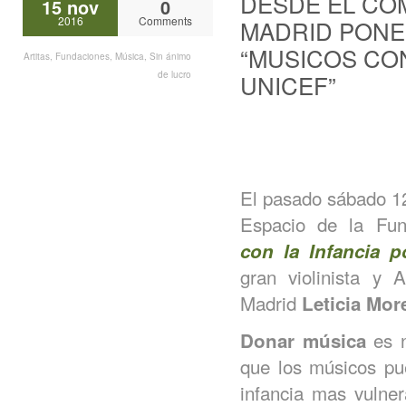
DESDE EL COM
15 nov
0
2016
Comments
MADRID PON
“MUSICOS CON
Artitas
,
Fundaciones
,
Música
,
Sin ánimo
de lucro
UNICEF”
El pasado sábado 12
Espacio de la Fun
con la Infancia 
gran violinista 
Madrid
Leticia Mor
es n
Donar música
que los músicos pue
infancia mas vulne