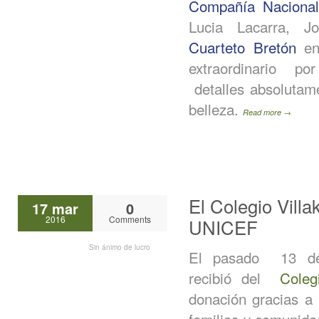
Compañía Naciona
Lucia Lacarra, J
Cuarteto Bretón
ent
extraordinario po
detalles absolutam
belleza.
Read more →
El Colegio Villa
17 mar
0
2016
Comments
UNICEF
Sin ánimo de lucro
El pasado 13 d
recibió del
Coleg
donación gracias a