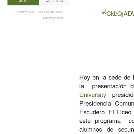
2016
Comments
Conferencias
,
Sin ánimo de lucro
,
Uncategorized
Hoy en la sede de
la presentación
University
presidid
Presidencia Comu
Escudero. El Liceo
este programa co
alumnos de secund