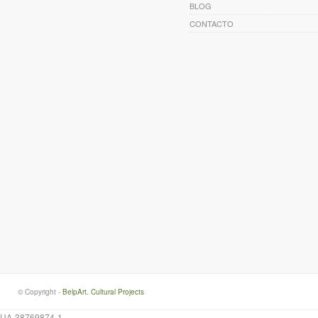
BLOG
CONTACTO
© Copyright -
BelpArt. Cultural Projects
UA-38769874-1