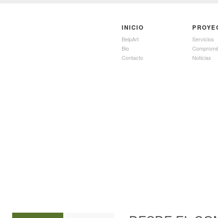
INICIO
PROYE
BelpArt
Servicios
Bio
Compromé
Contacto
Noticias