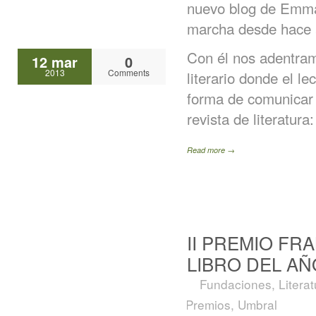
nuevo blog de Emma
marcha desde hace 
Con él nos adentra
12 mar
0
2013
Comments
literario donde el l
forma de comunicar 
revista de literatur
Read more →
II PREMIO FR
LIBRO DEL AÑ
Fundaciones
,
Litera
Premios
,
Umbral