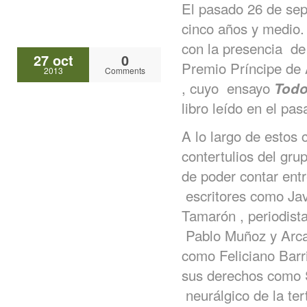
El pasado 26 de se
cinco años y medio.
con la presencia d
27 oct
0
Premio Príncipe de A
2013
Comments
, cuyo ensayo
Todo
libro leído en el p
A lo largo de estos 
contertulios del gru
de poder contar entr
escritores como Ja
Tamarón , periodist
Pablo Muñoz y Arca
como Feliciano Barr
sus derechos como 
neurálgico de la ter