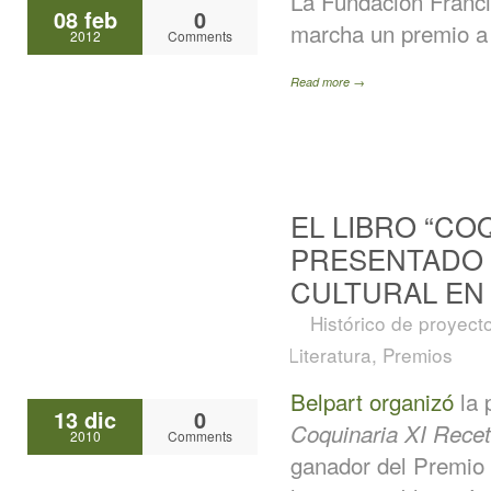
La Fundación Franc
08 feb
0
marcha un premio a l
2012
Comments
Read more →
EL LIBRO “CO
PRESENTADO 
CULTURAL EN
Histórico de proyect
Literatura
,
Premios
Belpart organizó
la 
13 dic
0
Coquinaria XI Rece
2010
Comments
ganador del Premio