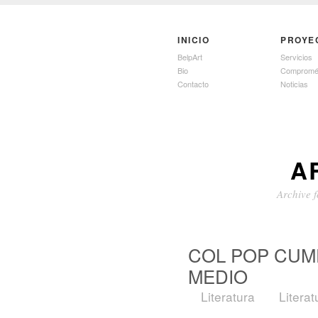
INICIO
PROYE
BelpArt
Servicios
Bio
Compromé
Contacto
Noticias
A
Archive f
COL POP CUM
MEDIO
Literatura
Literat