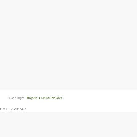
© Copyright -
BelpArt. Cultural Projects
UA-38769874-1