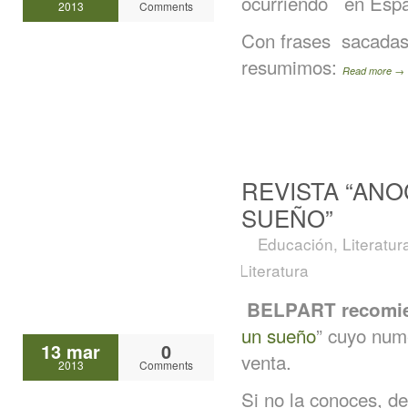
ocurriendo en Espa
2013
Comments
Con frases sacadas 
resumimos:
Read more →
REVISTA “AN
SUEÑO”
Educación
,
Literatur
Literatura
BELPART recomi
un sueño
” cuyo num
13 mar
0
venta.
2013
Comments
Si no la conoces, de